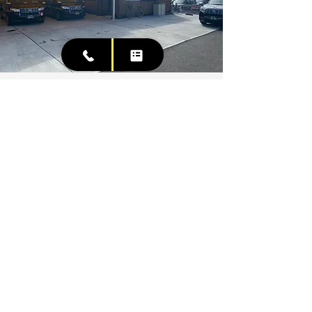
イチバン流通タクシー
​安全と信頼を、あなたに
SERVICE
- タクシー事業
- ​車種
HOW TO USE
- 利用方法
- 支払い方法
- Q & A