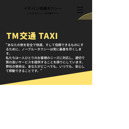
​イチバン流通タクシー
​ノーブルタクシー | TM交通タクシー
TM交通 TAXI
"あなたの旅を安全で快適、そして信頼できるものにす
るために、ノーブルータクシーは常に最善を尽くしま
す。
私たちは一人ひとりのお客様のニーズに対応し、適切で
質の高いサービスを提供することを誇りにしています。
弊社の使命は、あなたがどこへでも、いつでも、安心し
て移動できることです。"